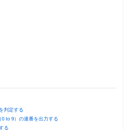
を判定する
0 to 9）の連番を出力する
する