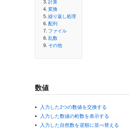
計算
変換
繰り返し処理
配列
ファイル
乱数
その他
数値
入力した2つの数値を交換する
入力した数値の桁数を表示する
入力した自然数を逆順に並べ替える