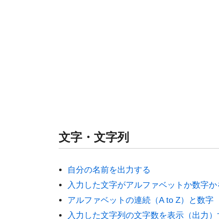
文字・文字列
自分の名前を出力する
入力した文字がアルファベットか数字か
アルファベットの連続（A to Z）と数字（
入力した文字列の文字数を表示（出力）