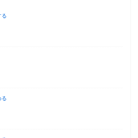
する
める