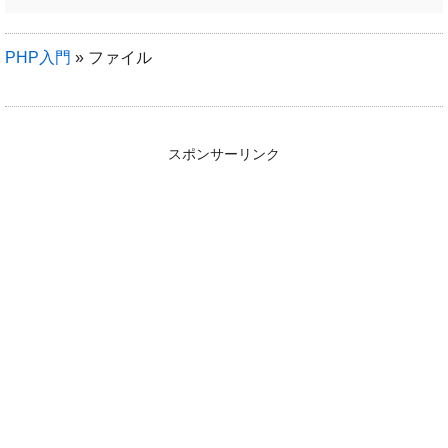
jQueryプラグイン
PHP入門
»
ファイル
WordPress
スポンサーリンク
ブログ
レンサバ比較
VPS比較