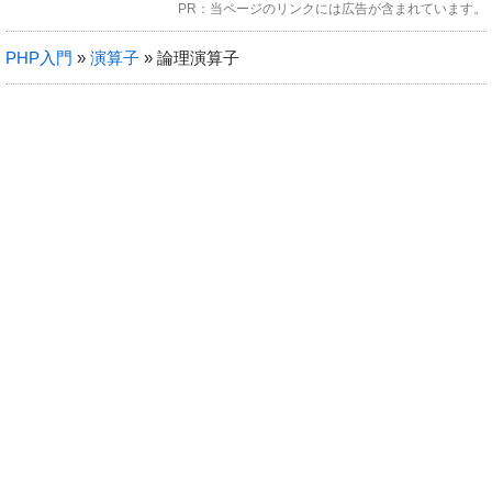
PR：当ページのリンクには広告が含まれています。
jQueryプラグイン
PHP入門
»
演算子
»
論理演算子
WordPress
ブログ
レンサバ比較
VPS比較