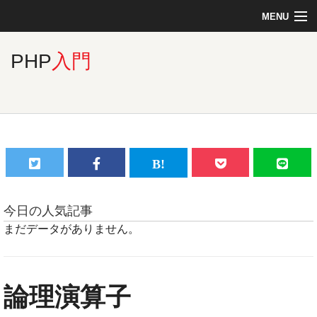
MENU
Top
PHP
入門
Linux
PHP
MySQL
今日の人気記事
まだデータがありません。
C言語
論理演算子
jQuery