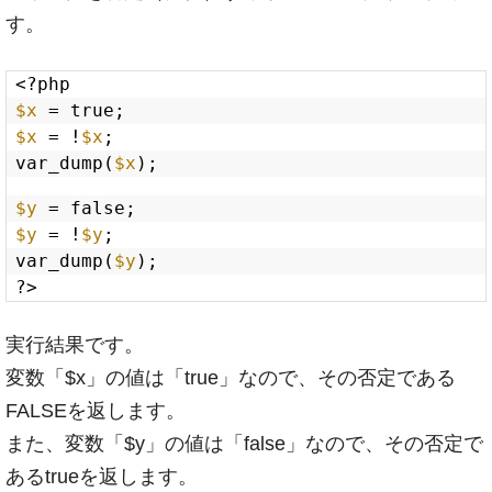
す。
<?php
$x
= true;
$x
= !
$x
;
var_dump(
$x
);
$y
= false;
$y
= !
$y
;
var_dump(
$y
);
?>
実行結果です。
変数「$x」の値は「true」なので、その否定である
FALSEを返します。
また、変数「$y」の値は「false」なので、その否定で
あるtrueを返します。