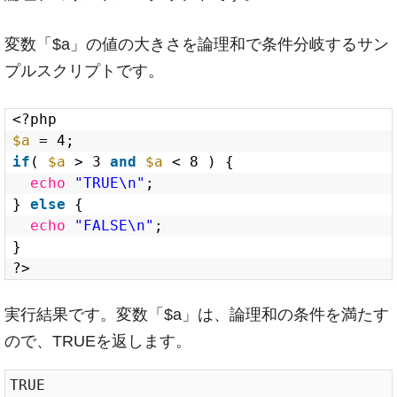
変数「$a」の値の大きさを論理和で条件分岐するサン
プルスクリプトです。
<?php
$a
= 4;
if
( 
$a
> 3 
and
$a
< 8 ) {
echo
"TRUE\n"
;
} 
else
{
echo
"FALSE\n"
;
}
?>
実行結果です。変数「$a」は、論理和の条件を満たす
ので、TRUEを返します。