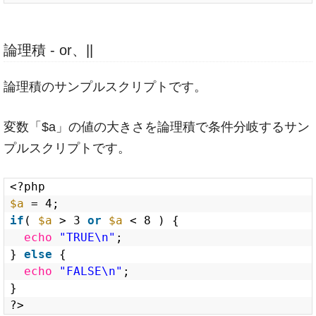
論理積 - or、||
論理積のサンプルスクリプトです。
変数「$a」の値の大きさを論理積で条件分岐するサン
プルスクリプトです。
<?php
$a
= 4;
if
( 
$a
> 3 
or
$a
< 8 ) {
echo
"TRUE\n"
;
} 
else
{
echo
"FALSE\n"
;
}
?>