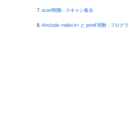
scanf関数 - スキャン集合
#include <stdio.h> と printf 関数 - 