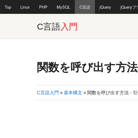
Top
Linux
PHP
MySQL
C言語
jQuery
jQuery
C言語
入門
関数を呼び出す方法
C言語入門
»
基本構文
»
関数を呼び出す方法 - 