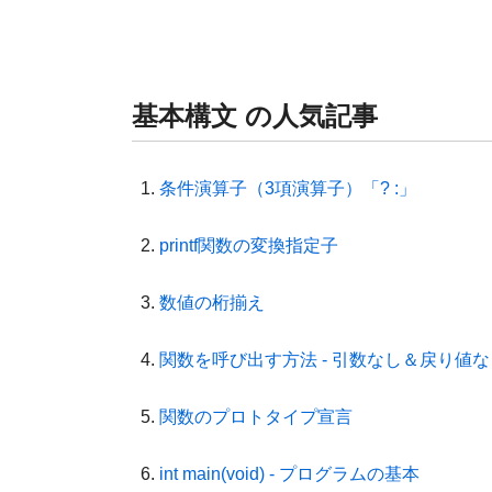
基本構文 の人気記事
条件演算子（3項演算子）「? :」
printf関数の変換指定子
数値の桁揃え
関数を呼び出す方法 - 引数なし＆戻り値な
関数のプロトタイプ宣言
int main(void) - プログラムの基本