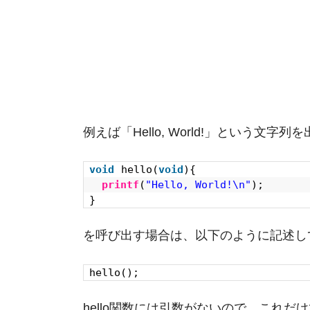
例えば「Hello, World!」という文字列
void
hello(
void
){
printf
(
"Hello, World!\n"
);
}
を呼び出す場合は、以下のように記述し
hello();
hello関数には引数がないので、これだ