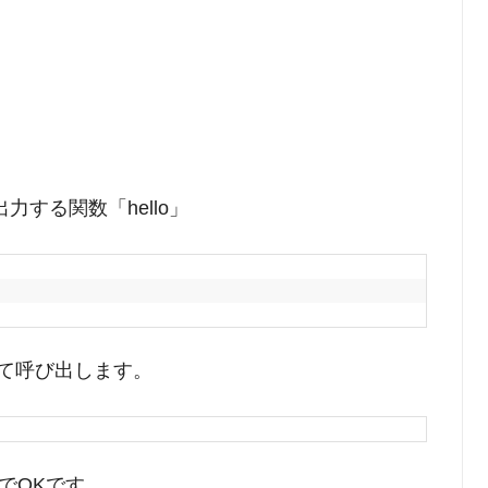
を出力する関数「hello」
て呼び出します。
けでOKです。