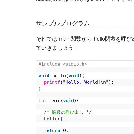
サンプルプログラム
それでは main関数から hello関数
ていきましょう。
#include <stdio.h>
void
hello(
void
){
printf
(
"Hello, World!\n"
);
}
int
main(
void
){
/* 関数の呼び出し */
hello();
return
0;