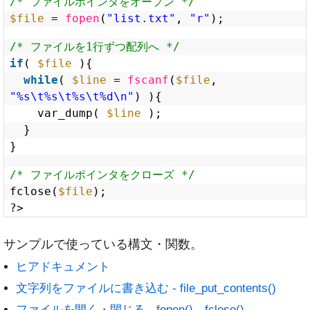
/* ファイルポインタをオープン */
$file
= 
fopen
(
"list.txt"
, 
"r"
);
/* ファイルを1行ずつ配列へ */
if
( 
$file
){
while
( 
$line
= 
fscanf
(
$file
, 
"%s\t%s\t%s\t%d\n"
) ){
var_dump( 
$line
);
}
}
/* ファイルポインタをクローズ */
fclose(
$file
);
?>
サンプルで使っている構文・関数。
ヒアドキュメント
文字列をファイルに書き込む - file_put_contents()
ファイルを開く・閉じる - fopen()、fclose()