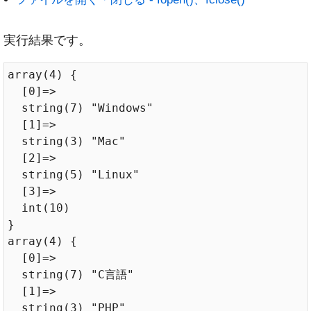
実行結果です。
array(4) {

  [0]=>

  string(7) "Windows"

  [1]=>

  string(3) "Mac"

  [2]=>

  string(5) "Linux"

  [3]=>

  int(10)

}

array(4) {

  [0]=>

  string(7) "C言語"

  [1]=>

  string(3) "PHP"
