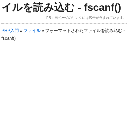
イルを読み込む - fscanf()
jQueryプラグイン
PR：当ページのリンクには広告が含まれています。
PHP入門
»
ファイル
»
フォーマットされたファイルを読み込む -
WordPress
fscanf()
ブログ
レンサバ比較
VPS比較