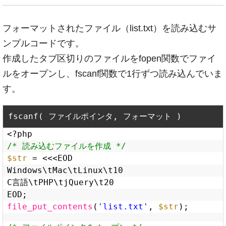
フォーマットされたファイル（list.txt）を読み込むサ
ンプルコードです。
作成したタブ区切りのファイルをfopen関数でファイ
ルをオープンし、fscanf関数で1行ずつ読み込んでいま
す。
<?php
/* 読み込むファイルを作成 */
$str
= <<<EOD
Windows\tMac\tLinux\t10
C言語\tPHP\tjQuery\t20
EOD;
file_put_contents
(
'list.txt'
, 
$str
);