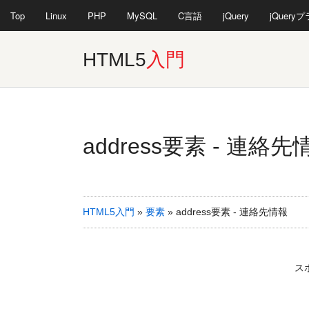
Top
Linux
PHP
MySQL
C言語
jQuery
jQuery
HTML5
入門
address要素 - 連絡先
HTML5入門
»
要素
»
address要素 - 連絡先情報
ス