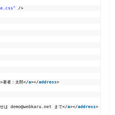
le.css"
/>
"
>著者：太郎</
a
></
address
>
demo@webkaru.net まで</
a
></
address
>