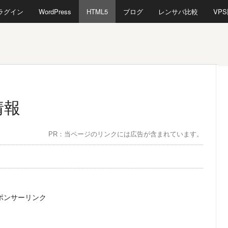
プラグイン
WordPress
HTML5
ブログ
レンサバ比較
VP
情報
PR：当ページのリンクには広告が含まれています。
ポンサーリンク