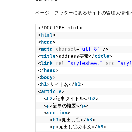
ページ・フッターにあるサイトの管理人情報への
<!DOCTYPE html>
<
html
>
<
head
>
<
meta
charset
=
"utf-8"
/>
<
title
>address要素</
title
>
<
link
rel
=
"stylesheet"
src
=
"sty
</
head
>
<
body
>
<
h1
>サイト名</
h1
> 
<
article
>
<
h2
>記事タイトル</
h2
>
<
p
>記事の概要</
p
>
<
section
>
<
h3
>見出し①</
h3
>
<
p
>見出し①の本文</
h3
>