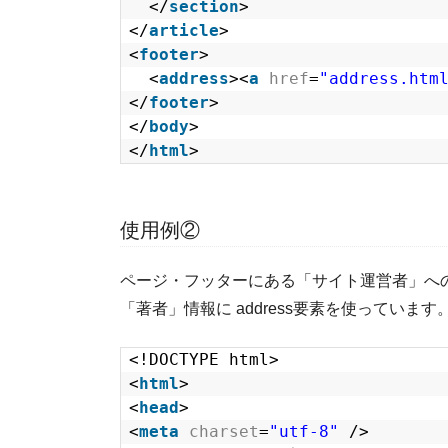
</
section
>
</
article
>
<
footer
>
<
address
><
a
href
=
"address.htm
</
footer
>
</
body
>
</
html
>
使用例②
ページ・フッターにある「サイト運営者」へ
「著者」情報に address要素を使っています
<!DOCTYPE html>
<
html
>
<
head
>
<
meta
charset
=
"utf-8"
/>