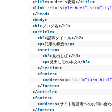
<
title
>address要素</
title
>
<
link
rel
=
"stylesheet"
src
=
"sty
</
head
>
<
body
>
<
h1
>ブログ名</
h1
> 
<
article
>
<
h2
>記事タイトル</
h2
>
<
p
>記事の概要</
p
>
<
section
>
<
h3
>見出し①</
h3
>
<
p
>見出し①の本文</
h3
>
</
section
>
<
footer
>
<
address
><
a
href
=
"taro.html
</
footer
>
</
article
>
<
footer
>
<
address
>サイト運営者へのお問い合わせは 
</
footer
>