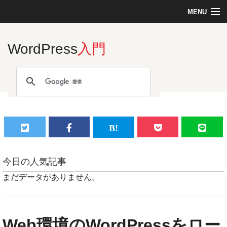
MENU
Top
WordPress
入門
Linux
PHP
MySQL
今日の人気記事
まだデータがありません。
C言語
jQuery
Web環境のWordPressをロー