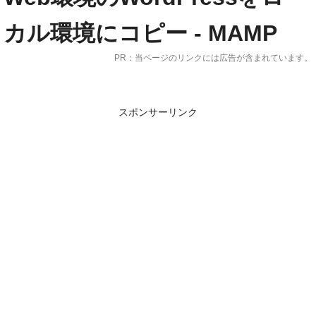
カル環境にコピー - MAMP
jQueryプラグイン
PR：当ページのリンクには広告が含まれています。
WordPress
スポンサーリンク
ブログ
レンサバ
VPS