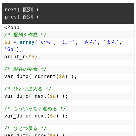
next( 配列 )

<?php
/* 配列を作成 */
$a
= 
array
(
'いち'
, 
'にー'
, 
'さん'
, 
'よん'
, 
'Go'
);
print_r(
$a
);
/* 現在の要素 */
var_dump( current(
$a
) );
/* ひとつ進める */
var_dump( next(
$a
) );
/* もういっちょ進める */
var_dump( next(
$a
) );
/* ひとつ戻る */
var_dump( prev(
$a
) );