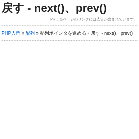
戻す - next()、prev()
jQueryプラグイン
PR：当ページのリンクには広告が含まれています。
PHP入門
»
配列
»
配列ポインタを進める・戻す - next()、prev()
WordPress
ブログ
レンサバ比較
VPS比較