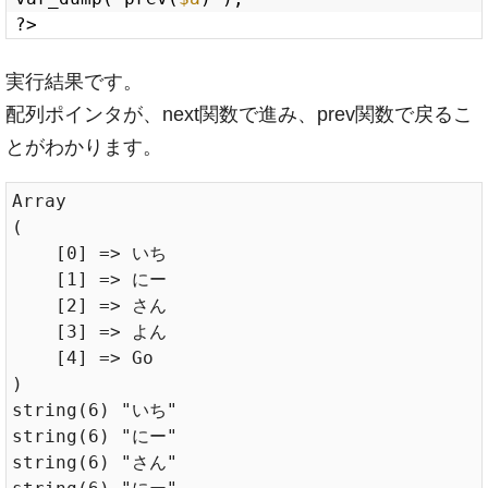
?>
実行結果です。
配列ポインタが、next関数で進み、prev関数で戻るこ
とがわかります。
Array

(

    [0] => いち

    [1] => にー

    [2] => さん

    [3] => よん

    [4] => Go

)

string(6) "いち"

string(6) "にー"

string(6) "さん"
