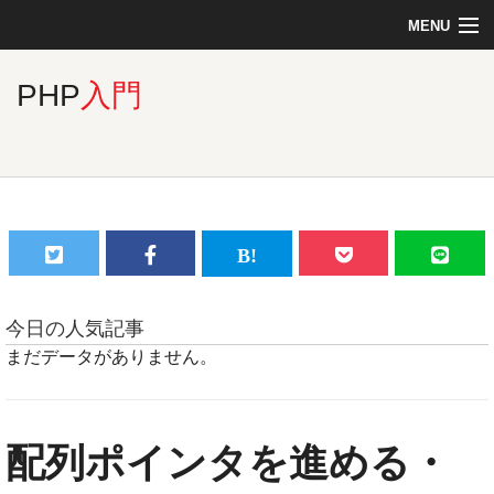
MENU
Top
PHP
入門
Linux
PHP
MySQL
今日の人気記事
まだデータがありません。
C言語
配列ポインタを進める・
jQuery