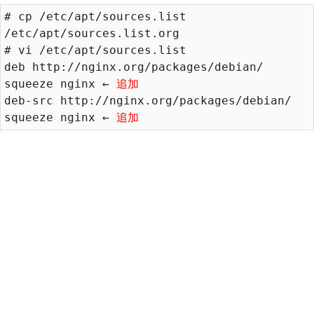
# cp /etc/apt/sources.list 
/etc/apt/sources.list.org

# vi /etc/apt/sources.list

deb http://nginx.org/packages/debian/ 
squeeze nginx ← 
追加
deb-src http://nginx.org/packages/debian/ 
squeeze nginx ← 
追加