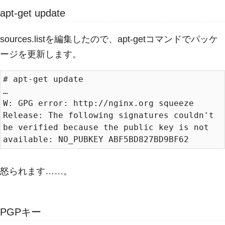
apt-get update
sources.listを編集したので、apt-getコマンドでパッケ
ージを更新します。
# apt-get update

…

W: GPG error: http://nginx.org squeeze 
Release: The following signatures couldn't 
be verified because the public key is not 
怒られます……。
PGPキー