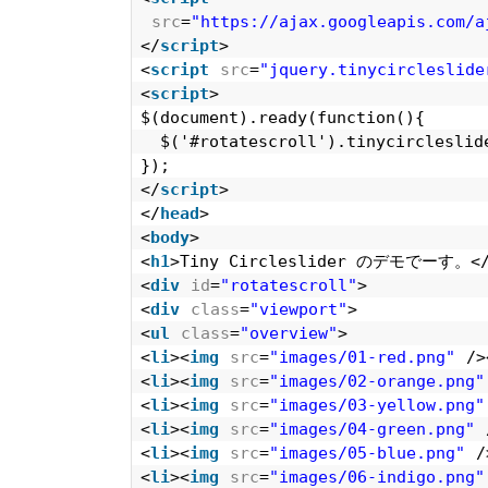
src
=
"https://ajax.googleapis.com/a
</
script
>
<
script
src
=
"jquery.tinycircleslide
<
script
>
$(document).ready(function(){
$('#rotatescroll').tinycircleslid
});
</
script
>
</
head
>
<
body
>
<
h1
>Tiny Circleslider のデモでーす。<
<
div
id
=
"rotatescroll"
>
<
div
class
=
"viewport"
>
<
ul
class
=
"overview"
>
<
li
><
img
src
=
"images/01-red.png"
/>
<
li
><
img
src
=
"images/02-orange.png"
<
li
><
img
src
=
"images/03-yellow.png"
<
li
><
img
src
=
"images/04-green.png"
<
li
><
img
src
=
"images/05-blue.png"
/
<
li
><
img
src
=
"images/06-indigo.png"