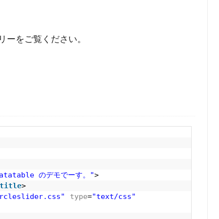
リーをご覧ください。
Datatable のデモでーす。"
>
title
>
rcleslider.css"
type
=
"text/css"