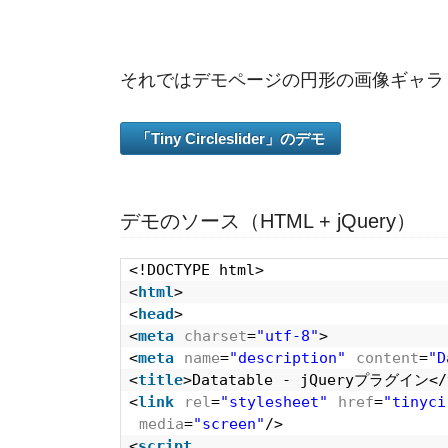
それではデモページの円形の画像ギャラ
「Tiny Circleslider」のデモ
デモのソース（HTML + jQuery）
<!DOCTYPE html>
<
html
>
<
head
>
<
meta
charset
=
"utf-8"
>
<
meta
name
=
"description"
content
=
"
<
title
>Datatable - jQueryプラグイン</
<
link
rel
=
"stylesheet"
href
=
"tinyci
media
=
"screen"
/>
<
script