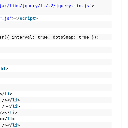
jax/libs/jquery/1.7.2/jquery.min.js"
>
r.js"
></
script
>
er({ interval: true, dotsSnap: true });
/
h1
>
</
li
>
/></
li
>
/></
li
>
/></
li
>
></
li
>
/></
li
>