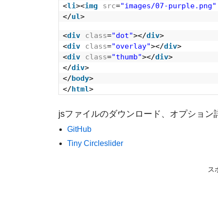
<
li
><
img
src
=
"images/07-purple.png"
</
ul
>
<
div
class
=
"dot"
></
div
>
<
div
class
=
"overlay"
></
div
>
<
div
class
=
"thumb"
></
div
>
</
div
>
</
body
>
</
html
>
jsファイルのダウンロード、オプション
GitHub
Tiny Circleslider
ス