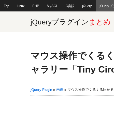
Top
Linux
PHP
MySQL
C言語
jQuery
jQuery
jQueryプラグイン
まとめ
マウス操作でくる
ャラリー「Tiny Circl
jQuery Plugin
»
画像
»
マウス操作でくるくる回せる円形の画