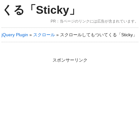
くる「Sticky」
jQueryプラグイン
PR：当ページのリンクには広告が含まれています。
jQuery Plugin
»
スクロール
»
スクロールしてもついてくる「Sticky」
WordPress
ブログ
スポンサーリンク
レンサバ
VPS