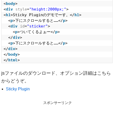
<
body
>
<
div
style
=
"height:2000px;"
>
<
h1
>Sticky Pluginのデモでーす。</
h1
>
<
p
>下にスクロールすると……</
p
>
<
div
id
=
"sticker"
>
<
p
>ついてくるよぉー</
p
>
</
div
>
<
p
>下にスクロールすると……</
p
>
</
div
>
</
body
>
</
html
>
jsファイルのダウンロード、オプション詳細はこちら
からどうぞ。
Sticky Plugin
スポンサーリンク