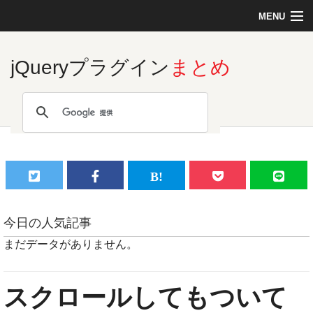
MENU
Top
jQueryプラグイン
まとめ
Linux
PHP
MySQL
今日の人気記事
まだデータがありません。
C言語
スクロールしてもついて
jQuery