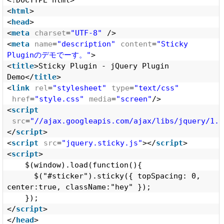
<!DOCTYPE html>
<
html
>
<
head
>
<
meta
charset
=
"UTF-8"
/>
<
meta
name
=
"description"
content
=
"Sticky 
Pluginのデモでーす。"
>
<
title
>Sticky Plugin - jQuery Plugin 
Demo</
title
>
<
link
rel
=
"stylesheet"
type
=
"text/css"
href
=
"style.css"
media
=
"screen"
/>
<
script
src
=
"//ajax.googleapis.com/ajax/libs/jquery/1.8
</
script
>
<
script
src
=
"jquery.sticky.js"
></
script
>
<
script
>
$(window).load(function(){
$("#sticker").sticky({ topSpacing: 0, 
center:true, className:"hey" });
});
</
script
>
</
head
>